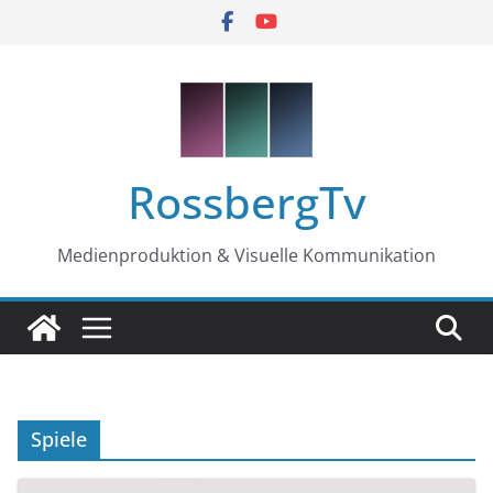
Zum
Inhalt
springen
RossbergTv
Medienproduktion & Visuelle Kommunikation
Spiele