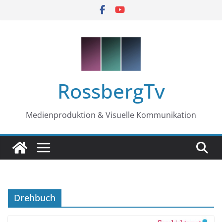
Zum
Inhalt
springen
RossbergTv
Medienproduktion & Visuelle Kommunikation
Drehbuch