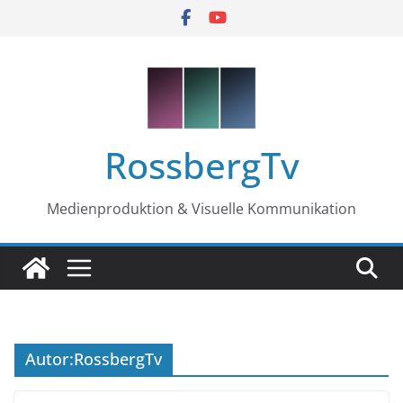
Zum
Inhalt
springen
RossbergTv
Medienproduktion & Visuelle Kommunikation
Autor:
RossbergTv